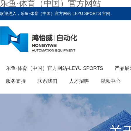
乐鱼·体育（中国）官方网站
欢迎进入，乐鱼·体育（中国）官方网站-LEYU SPORTS 官网。
乐鱼·体育（中国）官方网站-LEYU SPORTS
产品展
服务支持
联系我们
人才招聘
视频中心