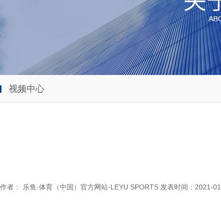
视频中心
作者： 乐鱼·体育（中国）官方网站-LEYU SPORTS
发表时间：2021-01-2