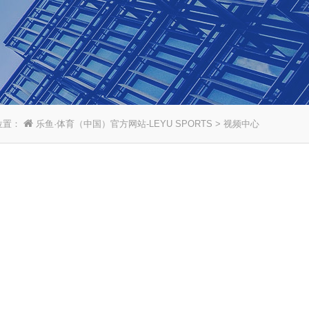
位置：
乐鱼·体育（中国）官方网站-LEYU SPORTS
>
视频中心