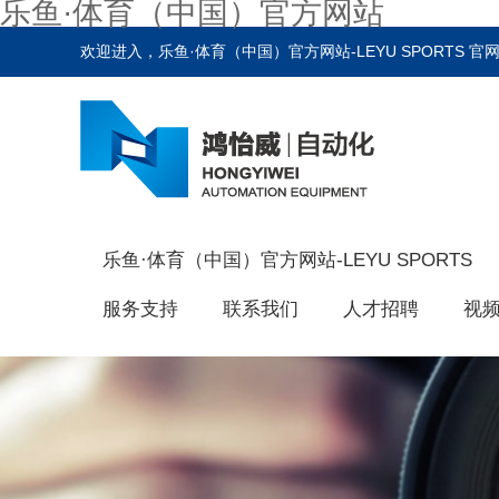
乐鱼·体育（中国）官方网站
欢迎进入，乐鱼·体育（中国）官方网站-LEYU SPORTS 官
乐鱼·体育（中国）官方网站-LEYU SPORTS
服务支持
联系我们
人才招聘
视