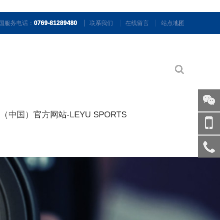
国服务电话：
0769-81289480
联系我们
在线留言
站点地图
（中国）官方网站-LEYU SPORTS
关注
微信
手机
访问
服务
热线
回到
顶部