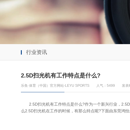
行业资讯
2.5D扫光机有工作特点是什么?
乐鱼·体育（中国）官方网站-LEYU SPORTS
人气：5499
发表时
2.5D扫光机有工作特点是什么?作为一个新兴行业，2.
么2.5D扫光机在工作的时候，有那么特点呢?下面由东莞鸿