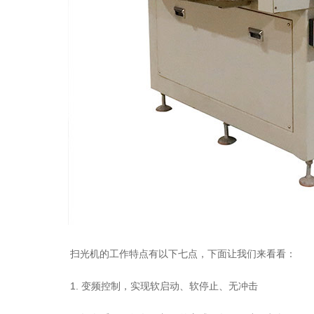
扫光机的工作特点有以下七点，下面让我们来看看：
1. 变频控制，实现软启动、软停止、无冲击