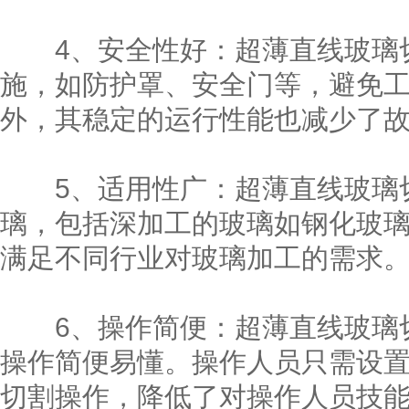
4、安全性好：超薄直线玻璃切
施，如防护罩、安全门等，避免
外，其稳定的运行性能也减少了
5、适用性广：超薄直线玻璃切
璃，包括深加工的玻璃如钢化玻
满足不同行业对玻璃加工的需求
6、操作简便：超薄直线玻璃切
操作简便易懂。操作人员只需设
切割操作，降低了对操作人员技