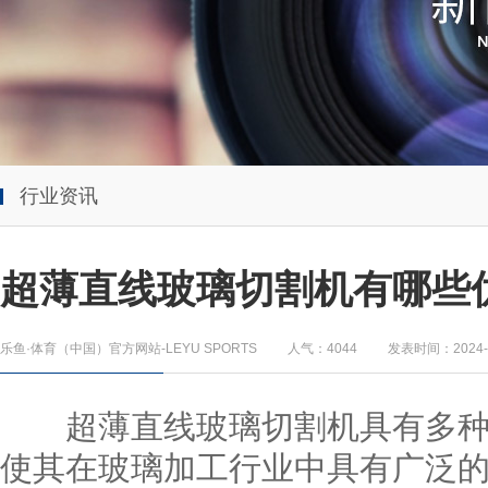
行业资讯
超薄直线玻璃切割机有哪些
乐鱼·体育（中国）官方网站-LEYU SPORTS
人气：4044
发表时间：2024-0
超薄直线玻璃切割机具有多种
使其在玻璃加工行业中具有广泛