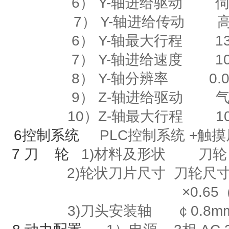
6）
Y-
轴进给驱动
7） Y-轴进给传动
6）
Y-
轴最大行程
135
7）
Y-
轴进给速度
10m
8）
Y-
轴分辨率
0.00
9）
Z-
轴进给驱动
10）
Z-
轴最大行程
10
6
控制系统
PLC控制系统
+
触
7
刀
轮
1)材料及形状
刀轮
2)
轮状刀片尺寸
刀轮尺寸
×
0.65
3)刀头安装轴
￠
0.8m