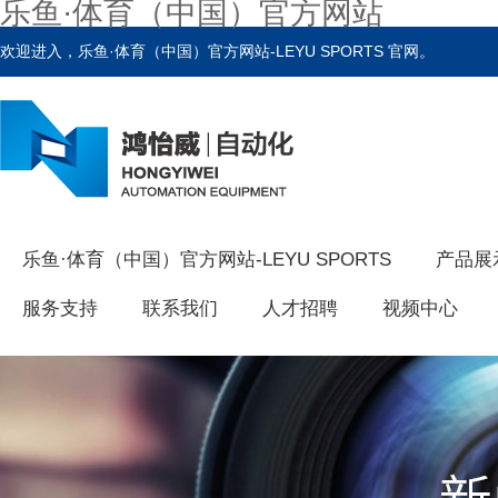
乐鱼·体育（中国）官方网站
欢迎进入，乐鱼·体育（中国）官方网站-LEYU SPORTS 官网。
乐鱼·体育（中国）官方网站-LEYU SPORTS
产品展
服务支持
联系我们
人才招聘
视频中心