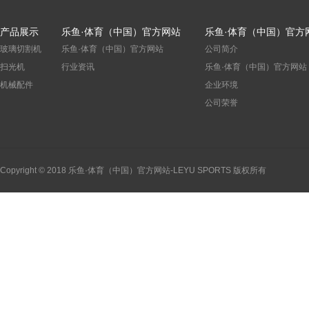
产品展示
乐鱼·体育（中国）官方网站
乐鱼·体育（中国）官方网站
玻璃切割机
乐鱼·体育（中国）官方网站
公司简介
扫光机
行业资讯
乐鱼·体育（中国）官方网站
机械配件
企业环境
公司荣誉
Copyright © 2018 乐鱼·体育（中国）官方网站-LEYU SPORTS 版权所有