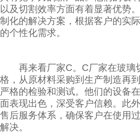
以及切割效率方面有着显著优势。
制化的解决方案，根据客户的实
的个性化需求。
再来看厂家C。C厂家在玻璃切
格，从原材料采购到生产制造再
严格的检验和测试。他们的设备
面表现出色，深受客户信赖。此外
售后服务体系，确保客户在使用
解决。