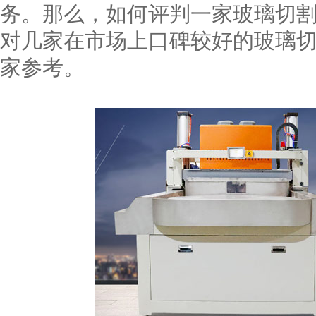
务。那么，如何评判一家玻璃切
对几家在市场上口碑较好的玻璃
家参考。