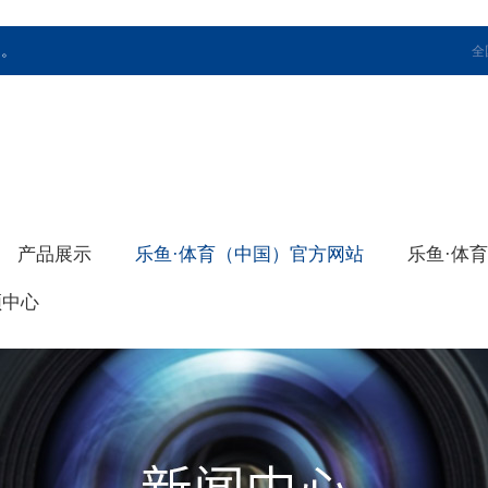
网。
全
产品展示
乐鱼·体育（中国）官方网站
乐鱼·体育
频中心