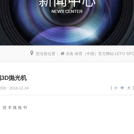
您当前位置：
乐鱼·体育（中国）官方网站-LEYU SPO
3D抛光机
【
小
中
大
间：2018-12-24
技 术 规 格 书