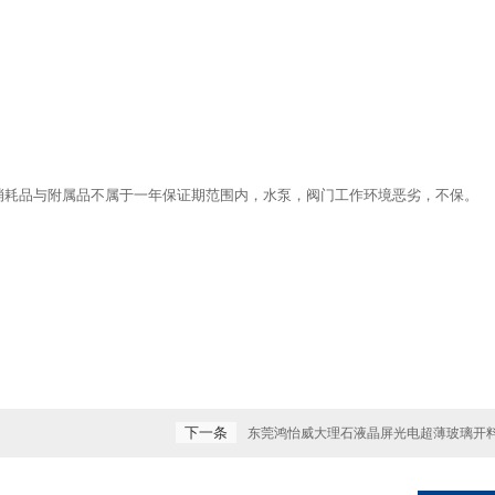
消耗品与附属品不属于一年保证期范围内，水泵，阀门工作环境恶劣，不保。
下一条
东莞鸿怡威大理石液晶屏光电超薄玻璃开