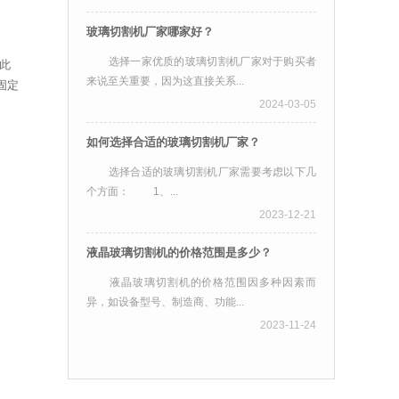
玻璃切割机厂家哪家好？
选择一家优质的玻璃切割机厂家对于购买者
此
来说至关重要，因为这直接关系...
固定
2024-03-05
如何选择合适的玻璃切割机厂家？
选择合适的玻璃切割机厂家需要考虑以下几
个方面： 1、...
2023-12-21
液晶玻璃切割机的价格范围是多少？
液晶玻璃切割机的价格范围因多种因素而
异，如设备型号、制造商、功能...
2023-11-24