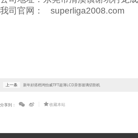
我司官网：
superliga2008.com
上一条
新年好搭档鸿怡威TFT超薄LCD异形玻璃切割机
收藏本站
分享到：