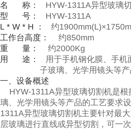
名
称：
HYW-1311A
异型玻璃
型
号：
HYW-1311A
L * W * H
：
约
1900mm(L)
×
1750
工作台高度：
约
850mm
重
量：
约
2000Kg
用
途：
用于手机钢化膜、手机面
子玻璃、光学用镜头等产
一、设备概述
HYW-1311A异型玻璃切割机是
璃、光学用镜头等产品的工艺要求设
1311A异型玻璃切割机主要针对最
层玻璃进行直线或异型切割，可一