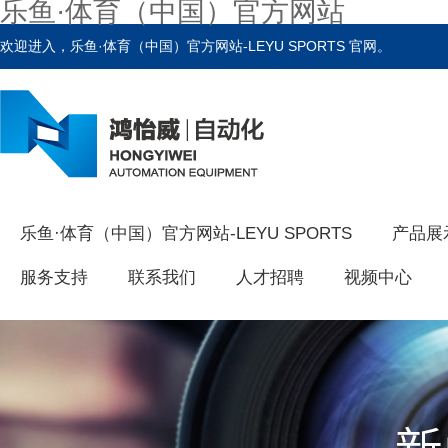
乐鱼·体育（中国）官方网站
欢迎进入，乐鱼·体育（中国）官方网站-LEYU SPORTS 官网。
乐鱼·体育（中国）官方网站-LEYU SPORTS
产品展
服务支持
联系我们
人才招聘
视频中心