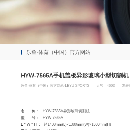
乐鱼·体育（中国）官方网站
HYW-7565A手机盖板异形玻璃小型切割机
乐鱼·体育（中国）官方网站-LEYU SPORTS
人气：4603
发表时
名
称：
HYW-7565A异形玻璃切割机
型
号：
HYW-7565A
L * W * H
：
约
1408mm(L)
×
1380mm(W)
×
1580mm(H)