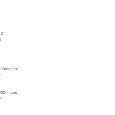
装置
阀
1000mm/sec
冲
1000mm/sec
冲
。