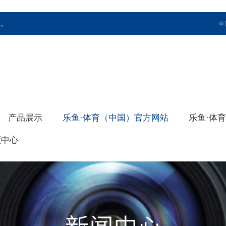
网。
全
产品展示
乐鱼·体育（中国）官方网站
乐鱼·体育
频中心