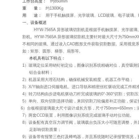
工作台高度：
约
850mm
重
量
：
约
1300Kg
用
途：
用于手机触摸屏、光学玻璃、LCD玻璃、电子玻璃、
一、设备概述
HYW-7565A 异形玻璃切割机是根据手机触摸屏、光学玻璃
割机。HYW-7565A 异形玻璃切割机主要针对最大尺寸为
750mmX
不相同的玻璃。通过读入
CAD
图形文件获取切割数据。采用视觉
如：矩形、圆形、梯形、扇形等。
本机具有以下特点：
1
）
玻璃定位采用销钉初定位
，图像识别系统精确对位，真空吸附
铝合金材料；
2
）机器采用大理石结构，确保机械安装精度，机器工作平稳；
3
）
X/Y
轴由进口伺服电机、进口导轨和精密丝杠驱动完成工件精
4
）转刀结构由步进电机驱动刀杆完成玻璃的
0
°
-360
°切割；切割
5
）单向、双向切割选择功能，来回切割刀轮偏差补正功能，保证
6
）台板根据玻璃最大尺寸设计成长方形，尺寸
750mm
×
65
0mm
；
7
）两套
CCD
装置，利用图像识别系统完成玻璃手动对位功能。
8
）设备配有真空压力调节阀，玻璃载台负压大小可随意调整，并
足影响切割质量；
9
）设备带有报警三色灯及蜂鸣器，并且系统随时记录报警情况，