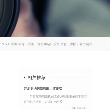
RTS
>
乐鱼·体育（中国）官方网站
>
乐鱼·体育（中国）官方网站
】
相关推荐
异形玻璃切割机的工作原理
异形玻璃切割机的工作原理主要依赖于高精
度的机械结构、先进的控制系...
2024-04-16