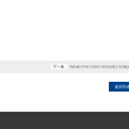
下一条
鸿怡威 HYW-1200A 3D扫光机2.5D抛
返回列