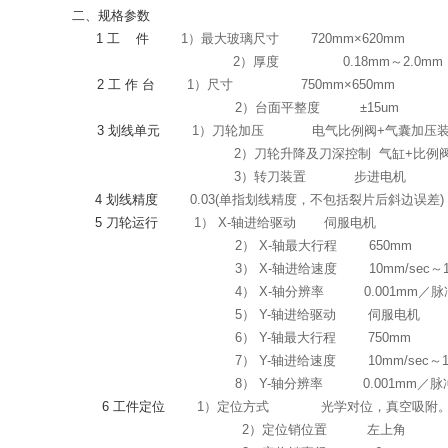
二、规格参数
1
工
件
1）最大玻璃尺寸
720mm
×
620mm
2）厚度
0.18mm～2.0mm
2
工 作 台
1）尺寸
750mm
×
650mm
2）台面平整度
±
15um
3
划线单元
1）刀轮加压
电气比例阀
+
气囊加压
2）刀轮升降及刀深控制
气缸
+
比例
3）转刀装置
步进电机
4
划线精度
0.03(单指划线精度，不包括裂片后斜边误差
)
5
刀轮运行
1）
X-
轴进给驱动
伺服电机
2）
X-
轴最大行程
650mm
3）
X-
轴进给速度
10mm/sec
～
4）
X-
轴分辨率
0.001mm
／脉
5）
Y-
轴进给驱动
伺服电机
6）
Y-
轴最大行程
750mm
7）
Y-
轴进给速度
10mm/sec
～
8）
Y-
轴分辨率
0.001mm
／脉
6
工件定位
1）定位方式
光学对位，真空吸附
2）定位销位置
左上角