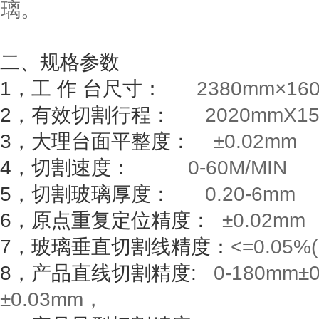
璃。
二、规格参数
1
，工
作
台尺寸：
2380mm
×
16
2
，有效切割行程：
2020mmX15
3
，大理台面平整度：
±
0.02mm
4
，切割速度：
0-60M/MIN
5
，切割玻璃厚度：
0.20-6mm
6
，原点重复定位精度：
±
0.02mm
7
，玻璃垂直切割线精度：
<=0.05%
8
，产品直线切割精度
:
0-180mm
±
±
0.03mm
，