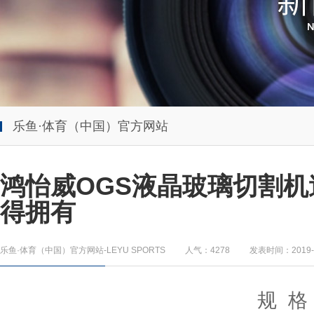
乐鱼·体育（中国）官方网站
鸿怡威OGS液晶玻璃切割
得拥有
乐鱼·体育（中国）官方网站-LEYU SPORTS
人气：4278
发表时间：2019-0
规 格