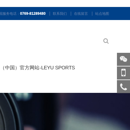
国服务电话：
0769-81289480
联系我们
在线留言
站点地图
（中国）官方网站-LEYU SPORTS
关注
微信
手机
访问
服务
热线
回到
顶部