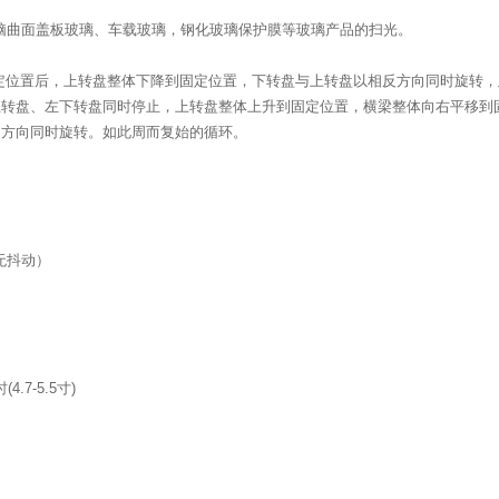
电脑曲面盖板玻璃、车载玻璃，钢化玻璃保护膜等玻璃产品的扫光。
定位置后，上转盘整体下降到固定位置，下转盘与上转盘以相反方向同时旋转，
上转盘、左下转盘同时停止，上转盘整体上升到固定位置，横梁整体向右平移到
的方向同时旋转。如此周而复始的循环。
无抖动）
时
(4.7-5.5
寸
)