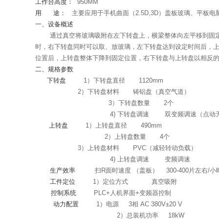
工作台高度：
950MM
用
途：
主要应用于手机曲面（2.5D,3D）盖板玻璃、平板
一、设备概述
通过真空将玻璃吸附在左下转盘上，横梁整体向左平移到固
时，右下转盘同时可以取、放玻璃，左下转盘达到设定时间后，
位置后，上转盘整体下降到固定位置，右下转盘与上转盘以相反
二、规格参数
下转盘
1
）下转盘直径
1120mm
2
）下转盘材料
铸铝盘（真空气道）
3
）下转盘数量
2
个
4)
下转盘调速
双变频调速（点动
上转盘
1）上转盘直径
490mm
2）上转盘数量
4
个
3
）上转盘材料
PVC
（减轻转动负载）
4)
上转盘调速
变频调速
生产效率
扫
R
面时速度 （盖板）
300-400
片左右
/
小
工件定位
1）定位方式
真空吸附
控制系统
PLC+人机界面
+
变频器控制
动力配置
1）电源
3
相
AC 380V
±
20
V
2）总装机功率
18kW