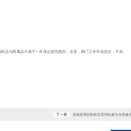
消耗品与附属品不属于一年保证期范围内，水泵，阀门工作环境恶劣，不保。
下一条
直线玻璃切割机东莞鸿怡威专业维修