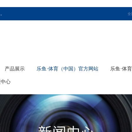
网。
全
产品展示
乐鱼·体育（中国）官方网站
乐鱼·体育
频中心