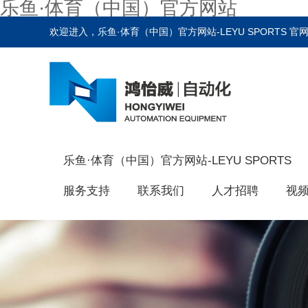
乐鱼·体育（中国）官方网站
欢迎进入，乐鱼·体育（中国）官方网站-LEYU SPORTS 官
乐鱼·体育（中国）官方网站-LEYU SPORTS
服务支持
联系我们
人才招聘
视