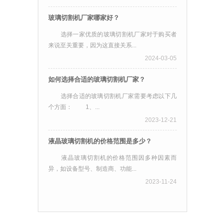
玻璃切割机厂家哪家好？
选择一家优质的玻璃切割机厂家对于购买者
来说至关重要，因为这直接关系...
2024-03-05
如何选择合适的玻璃切割机厂家？
选择合适的玻璃切割机厂家需要考虑以下几
个方面： 1、...
2023-12-21
液晶玻璃切割机的价格范围是多少？
液晶玻璃切割机的价格范围因多种因素而
异，如设备型号、制造商、功能...
2023-11-24