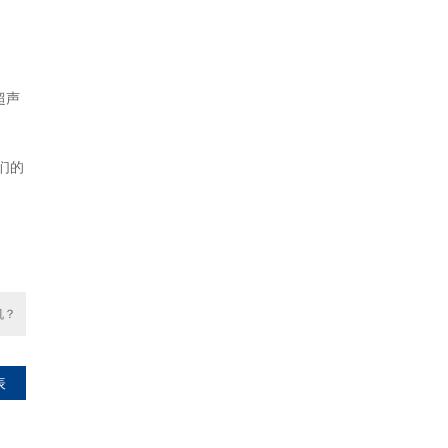
超声
们的
机？
表