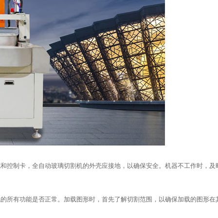
控制卡，全自动玻璃切割机的外壳应接地，以确保安全。机器不工作时，及
所有功能是否正常。加载图形时，首先了解切割范围，以确保加载的图形在