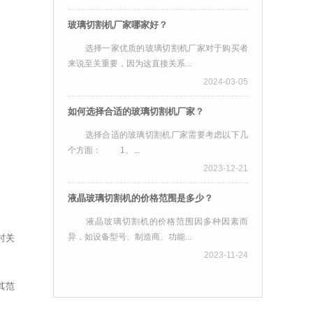
玻璃切割机厂家哪家好？
选择一家优质的玻璃切割机厂家对于购买者
来说至关重要，因为这直接关系...
2024-03-05
如何选择合适的玻璃切割机厂家？
选择合适的玻璃切割机厂家需要考虑以下几
个方面： 1、...
2023-12-21
液晶玻璃切割机的价格范围是多少？
液晶玻璃切割机的价格范围因多种因素而
异，如设备型号、制造商、功能...
时关
2023-11-24
其范