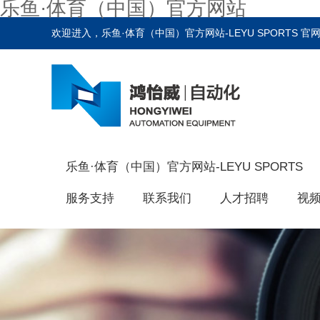
乐鱼·体育（中国）官方网站
欢迎进入，乐鱼·体育（中国）官方网站-LEYU SPORTS 官
乐鱼·体育（中国）官方网站-LEYU SPORTS
服务支持
联系我们
人才招聘
视