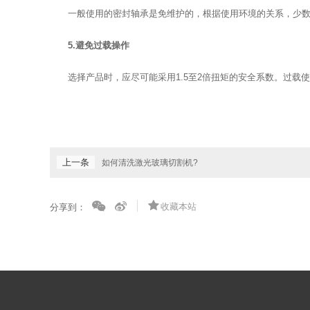
一般使用的密封轴承是免维护的，根据使用环境的关系，少数零
5.避免过载操作
选择产品时，应尽可能采用1.5至2倍扭矩的安全系数。过载
上一条
如何清洗激光玻璃切割机?
收藏本站
分享到：