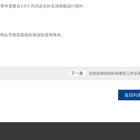
件需要在1-6个月内适当补充润滑脂进行维护。
使用会导致齿面损坏或缩短使用寿命。
下一条
异形玻璃切割机有哪些工作应
返回列