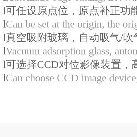
l
可任设原点位，原点补正功
l
Can be set at the origin, the or
l
真空吸附玻璃，自动吸气
/
l
Vacuum adsorption glass, autom
l
可选择
CCD对位影像装置，
l
Can choose CCD image device, 