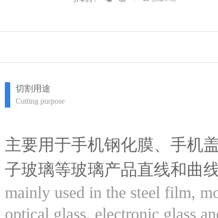
切割用途
Cutting purpose
主要用于手机钢化膜、手机盖
子玻璃等玻璃产品直线和曲
mainly used in the steel film, m
optical glass, electronic glass a