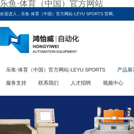
乐鱼·体育（中国）官方网站
欢迎进入，乐鱼·体育（中国）官方网站-LEYU SPORTS 官网。
乐鱼·体育（中国）官方网站-LEYU SPORTS
产品展
服务支持
联系我们
人才招聘
视频中心