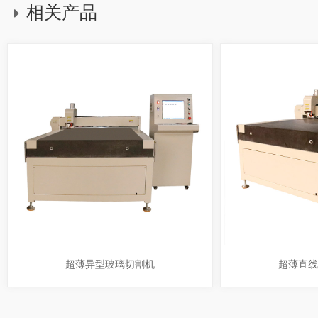
相关产品
超薄异型玻璃切割机
超薄直线