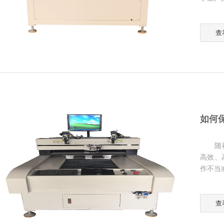
查
如何
随着科
高效、
作不当
查