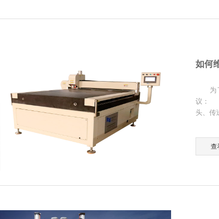
如何
为了保
议： 
头、传
查