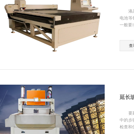
液晶玻
电池等
一般要求
查
延长
要延长
中的步
检查和