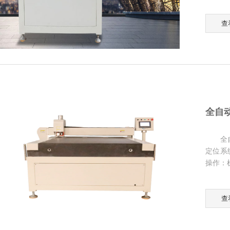
查
全自
全自动
定位系
操作：
查