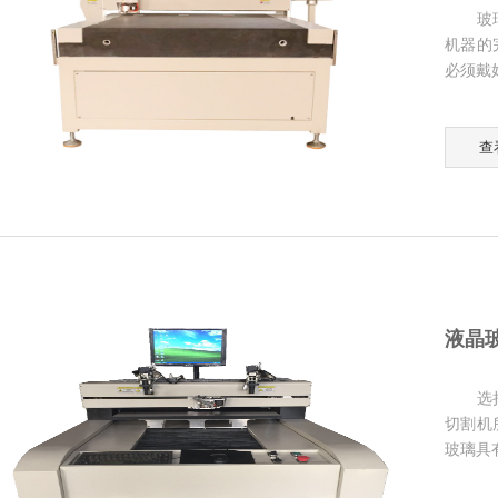
玻璃切
机器的
必须戴
查
液晶
选择合
切割机
玻璃具