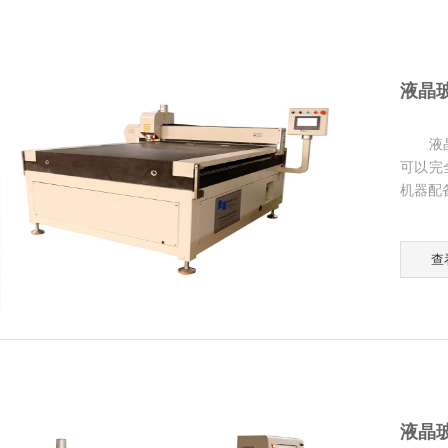
液晶
液晶玻
可以完
机器配
查
液晶