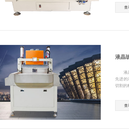
查
液晶
液晶玻
先进的
切割的
查