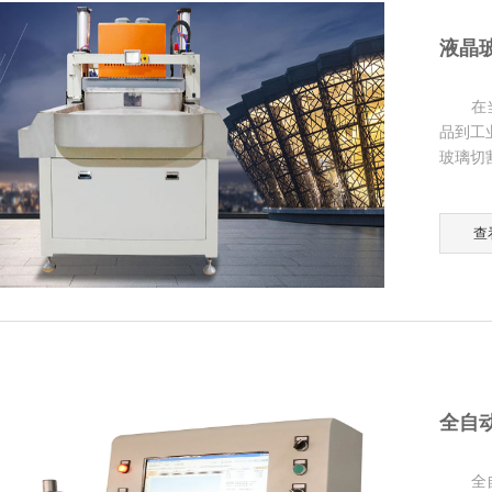
液晶
在当今
品到工
玻璃切割
查
全自
全自动