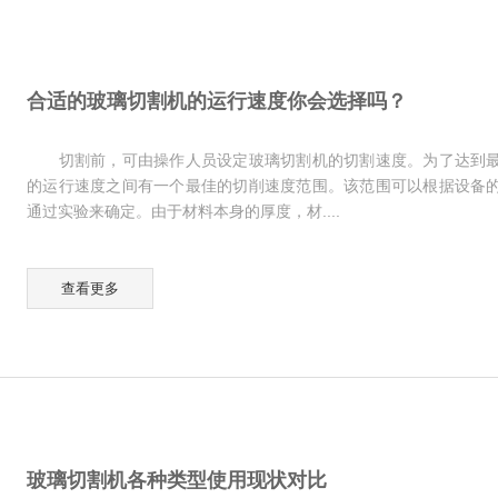
合适的玻璃切割机的运行速度你会选择吗？
切割前，可由操作人员设定玻璃切割机的切割速度。为了达到最
的运行速度之间有一个最佳的切削速度范围。该范围可以根据设备
通过实验来确定。由于材料本身的厚度，材....
查看更多
玻璃切割机各种类型使用现状对比