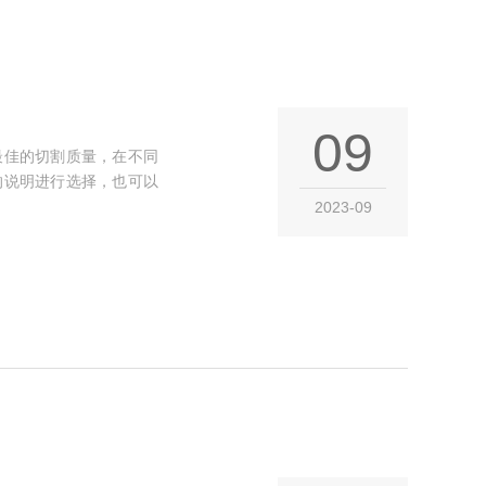
09
佳的切割质量，在不同
的说明进行选择，也可以
2023-09