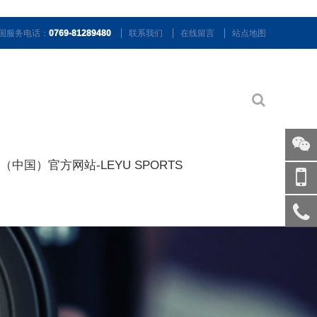
国服务电话：
0769-81289480
联系我们
在线留言
站点地图
（中国）官方网站-LEYU SPORTS
关注
微信
手机
访问
服务
热线
回到
顶部