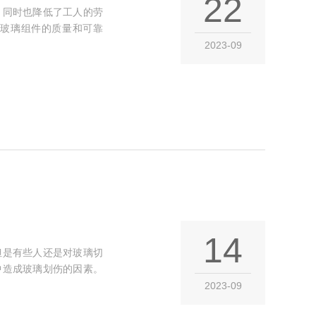
22
同时也降低了工人的劳
玻璃组件的质量和可靠
2023-09
14
是有些人还是对玻璃切
中造成玻璃划伤的因素。
2023-09