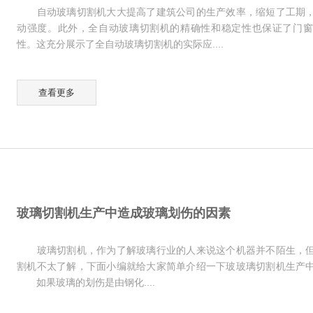
自动玻璃切割机大大提高了建筑公司的生产效率，缩短了工期，
动强度。此外，全自动玻璃切割机的精确性和稳定性也保证了门窗
性。这充分展示了全自动玻璃切割机的实际应....
查看更多
玻璃切割机生产中造成玻璃划伤的因素
玻璃切割机，作为了解玻璃行业的人来说这个机器并不陌生，但
割机不太了解，下面小编就给大家简单介绍一下玻玻璃切割机生产
如果玻璃的划伤是由钢化....