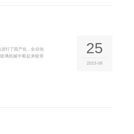
25
进行了国产化，全自动
玻璃机械中看起来较简
2023-08