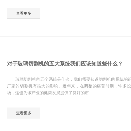
查看更多
对于玻璃切割机的五大系统我们应该知道些什么？
玻璃切割机的五个系统是什么，我们需要知道切割机的系统的组
厂家的切割机有很大的影响。近年来，在调整的痛苦时期，许多投
场，这也为该产业的健康发展提供了良好的市....
查看更多