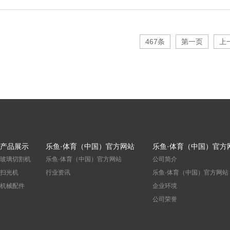
467条
第一页
上
产品展示
乐鱼·体育（中国）官方网站
乐鱼·体育（中国）官方网站
玻璃切割机
乐鱼·体育（中国）官方网站
公司简介
扫光机
行业资讯
乐鱼·体育（中国）官方网站
机械配件
企业环境
公司荣誉