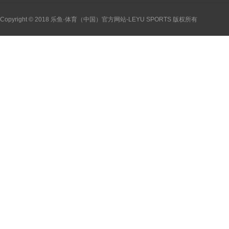
Copyright © 2018 乐鱼·体育（中国）官方网站-LEYU SPORTS 版权所有