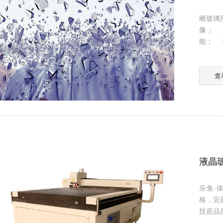
雕玻璃
像； 
能； 3
查
液晶
乐鱼·
格，完
技是品