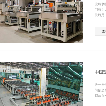
玻璃切
们就为
玻璃是,
查
中国
进一步
前依然
都放在一