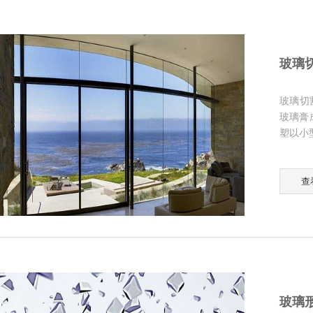
玻璃
玻璃切
玻璃膏
塑以小型
查
玻璃